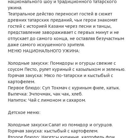
национального шоу и традиционного татарского
ужина.
Театральное действо переносит гостей в сюжет
древних татарских преданий, чьи герои знакомят
гостей с историей Казани через песни и танцы,
представление завораживает с первых минут и не
отпускает до самого конца, не оставляя безучастным
даже самого искушенного зрителя.
МЕНЮ НАЦИОНАЛЬНОГО УЖИНА:
Холодные закуски: Помидоры и огурцы свежие с
соусом Песто, рулет куриный с казылыком и зеленью.
Горячая закуска: Мясо по-татарски и кыстыбый с
картофелем.
Первое блюдо: Суп Токмач с куриным филе, катык.
Выпечка: Эчпочмак, чак чак, хлеб.
Напиток: Чай с лимоном и сахаром.
Детское меню:
Холодные закуски:Салат из помидор и огурцов.
Горячая закуска: кыстыбый с картофелем.
Второе блюдо: Нагетсы куриные, картофель фри.