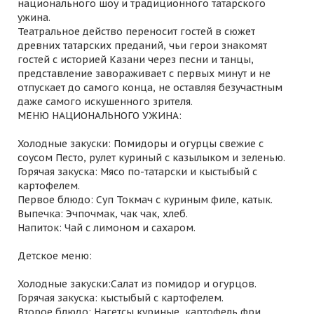
национального шоу и традиционного татарского
ужина.
Театральное действо переносит гостей в сюжет
древних татарских преданий, чьи герои знакомят
гостей с историей Казани через песни и танцы,
представление завораживает с первых минут и не
отпускает до самого конца, не оставляя безучастным
даже самого искушенного зрителя.
МЕНЮ НАЦИОНАЛЬНОГО УЖИНА:
Холодные закуски: Помидоры и огурцы свежие с
соусом Песто, рулет куриный с казылыком и зеленью.
Горячая закуска: Мясо по-татарски и кыстыбый с
картофелем.
Первое блюдо: Суп Токмач с куриным филе, катык.
Выпечка: Эчпочмак, чак чак, хлеб.
Напиток: Чай с лимоном и сахаром.
Детское меню:
Холодные закуски:Салат из помидор и огурцов.
Горячая закуска: кыстыбый с картофелем.
Второе блюдо: Нагетсы куриные, картофель фри.