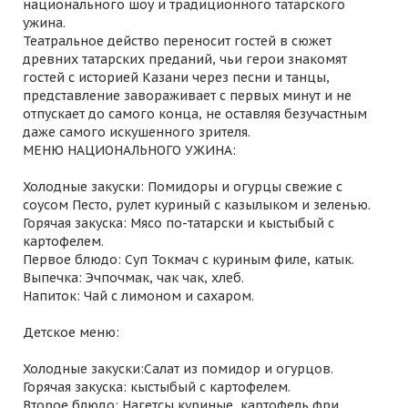
национального шоу и традиционного татарского
ужина.
Театральное действо переносит гостей в сюжет
древних татарских преданий, чьи герои знакомят
гостей с историей Казани через песни и танцы,
представление завораживает с первых минут и не
отпускает до самого конца, не оставляя безучастным
даже самого искушенного зрителя.
МЕНЮ НАЦИОНАЛЬНОГО УЖИНА:
Холодные закуски: Помидоры и огурцы свежие с
соусом Песто, рулет куриный с казылыком и зеленью.
Горячая закуска: Мясо по-татарски и кыстыбый с
картофелем.
Первое блюдо: Суп Токмач с куриным филе, катык.
Выпечка: Эчпочмак, чак чак, хлеб.
Напиток: Чай с лимоном и сахаром.
Детское меню:
Холодные закуски:Салат из помидор и огурцов.
Горячая закуска: кыстыбый с картофелем.
Второе блюдо: Нагетсы куриные, картофель фри.