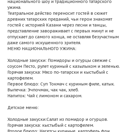
национального шоу и традиционного татарского
ужина.
Театральное действо переносит гостей в сюжет
древних татарских преданий, чьи герои знакомят
гостей с историей Казани через песни и танцы,
представление завораживает с первых минут и не
отпускает до самого конца, не оставляя безучастным
даже самого искушенного зрителя.
МЕНЮ НАЦИОНАЛЬНОГО УЖИНА:
Холодные закуски: Помидоры и огурцы свежие с
соусом Песто, рулет куриный с казылыком и зеленью.
Горячая закуска: Мясо по-татарски и кыстыбый с
картофелем.
Первое блюдо: Суп Токмач с куриным филе, катык.
Выпечка: Эчпочмак, чак чак, хлеб.
Напиток: Чай с лимоном и сахаром.
Детское меню:
Холодные закуски:Салат из помидор и огурцов.
Горячая закуска: кыстыбый с картофелем.
Второе блюдо: Нагетсы куриные, картофель фри.