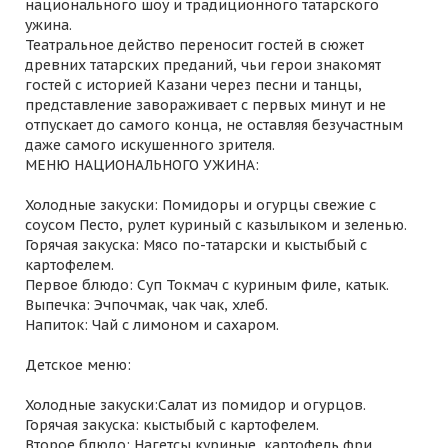
национального шоу и традиционного татарского
ужина.
Театральное действо переносит гостей в сюжет
древних татарских преданий, чьи герои знакомят
гостей с историей Казани через песни и танцы,
представление завораживает с первых минут и не
отпускает до самого конца, не оставляя безучастным
даже самого искушенного зрителя.
МЕНЮ НАЦИОНАЛЬНОГО УЖИНА:
Холодные закуски: Помидоры и огурцы свежие с
соусом Песто, рулет куриный с казылыком и зеленью.
Горячая закуска: Мясо по-татарски и кыстыбый с
картофелем.
Первое блюдо: Суп Токмач с куриным филе, катык.
Выпечка: Эчпочмак, чак чак, хлеб.
Напиток: Чай с лимоном и сахаром.
Детское меню:
Холодные закуски:Салат из помидор и огурцов.
Горячая закуска: кыстыбый с картофелем.
Второе блюдо: Нагетсы куриные, картофель фри.