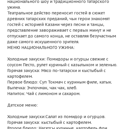
национального шоу и традиционного татарского
ужина.
Театральное действо переносит гостей в сюжет
древних татарских преданий, чьи герои знакомят
гостей с историей Казани через песни и танцы,
представление завораживает с первых минут и не
отпускает до самого конца, не оставляя безучастным
даже самого искушенного зрителя.
МЕНЮ НАЦИОНАЛЬНОГО УЖИНА:
Холодные закуски: Помидоры и огурцы свежие с
соусом Песто, рулет куриный с казылыком и зеленью.
Горячая закуска: Мясо по-татарски и кыстыбый с
картофелем.
Первое блюдо: Суп Токмач с куриным филе, катык.
Выпечка: Эчпочмак, чак чак, хлеб.
Напиток: Чай с лимоном и сахаром.
Детское меню:
Холодные закуски:Салат из помидор и огурцов.
Горячая закуска: кыстыбый с картофелем.
Второе блюдо: Нагетсы куриные, картофель фри.