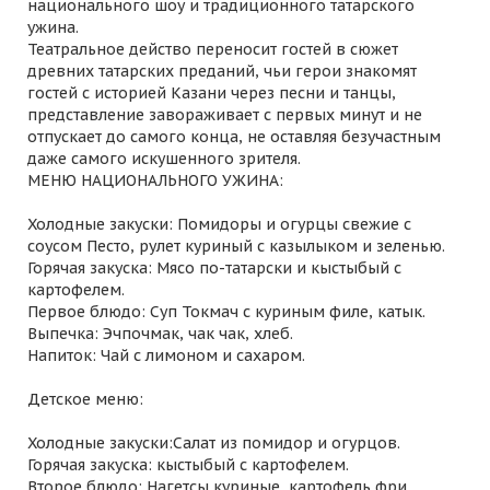
национального шоу и традиционного татарского
ужина.
Театральное действо переносит гостей в сюжет
древних татарских преданий, чьи герои знакомят
гостей с историей Казани через песни и танцы,
представление завораживает с первых минут и не
отпускает до самого конца, не оставляя безучастным
даже самого искушенного зрителя.
МЕНЮ НАЦИОНАЛЬНОГО УЖИНА:
Холодные закуски: Помидоры и огурцы свежие с
соусом Песто, рулет куриный с казылыком и зеленью.
Горячая закуска: Мясо по-татарски и кыстыбый с
картофелем.
Первое блюдо: Суп Токмач с куриным филе, катык.
Выпечка: Эчпочмак, чак чак, хлеб.
Напиток: Чай с лимоном и сахаром.
Детское меню:
Холодные закуски:Салат из помидор и огурцов.
Горячая закуска: кыстыбый с картофелем.
Второе блюдо: Нагетсы куриные, картофель фри.