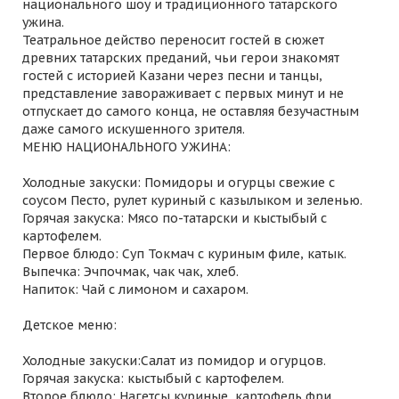
национального шоу и традиционного татарского
ужина.
Театральное действо переносит гостей в сюжет
древних татарских преданий, чьи герои знакомят
гостей с историей Казани через песни и танцы,
представление завораживает с первых минут и не
отпускает до самого конца, не оставляя безучастным
даже самого искушенного зрителя.
МЕНЮ НАЦИОНАЛЬНОГО УЖИНА:
Холодные закуски: Помидоры и огурцы свежие с
соусом Песто, рулет куриный с казылыком и зеленью.
Горячая закуска: Мясо по-татарски и кыстыбый с
картофелем.
Первое блюдо: Суп Токмач с куриным филе, катык.
Выпечка: Эчпочмак, чак чак, хлеб.
Напиток: Чай с лимоном и сахаром.
Детское меню:
Холодные закуски:Салат из помидор и огурцов.
Горячая закуска: кыстыбый с картофелем.
Второе блюдо: Нагетсы куриные, картофель фри.