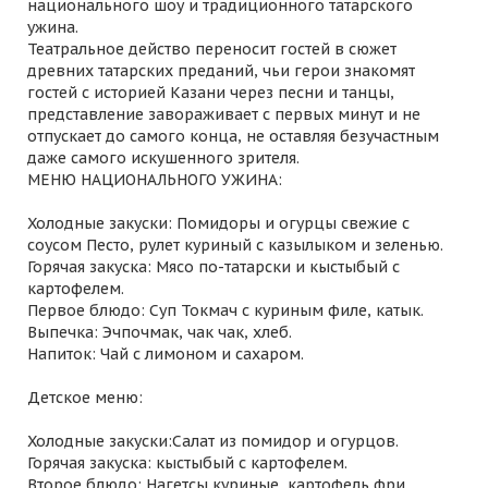
национального шоу и традиционного татарского
ужина.
Театральное действо переносит гостей в сюжет
древних татарских преданий, чьи герои знакомят
гостей с историей Казани через песни и танцы,
представление завораживает с первых минут и не
отпускает до самого конца, не оставляя безучастным
даже самого искушенного зрителя.
МЕНЮ НАЦИОНАЛЬНОГО УЖИНА:
Холодные закуски: Помидоры и огурцы свежие с
соусом Песто, рулет куриный с казылыком и зеленью.
Горячая закуска: Мясо по-татарски и кыстыбый с
картофелем.
Первое блюдо: Суп Токмач с куриным филе, катык.
Выпечка: Эчпочмак, чак чак, хлеб.
Напиток: Чай с лимоном и сахаром.
Детское меню:
Холодные закуски:Салат из помидор и огурцов.
Горячая закуска: кыстыбый с картофелем.
Второе блюдо: Нагетсы куриные, картофель фри.