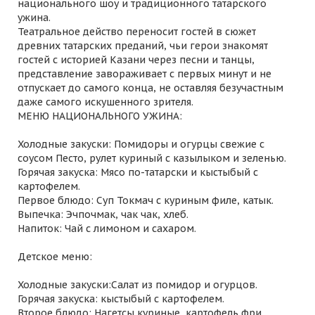
национального шоу и традиционного татарского
ужина.
Театральное действо переносит гостей в сюжет
древних татарских преданий, чьи герои знакомят
гостей с историей Казани через песни и танцы,
представление завораживает с первых минут и не
отпускает до самого конца, не оставляя безучастным
даже самого искушенного зрителя.
МЕНЮ НАЦИОНАЛЬНОГО УЖИНА:
Холодные закуски: Помидоры и огурцы свежие с
соусом Песто, рулет куриный с казылыком и зеленью.
Горячая закуска: Мясо по-татарски и кыстыбый с
картофелем.
Первое блюдо: Суп Токмач с куриным филе, катык.
Выпечка: Эчпочмак, чак чак, хлеб.
Напиток: Чай с лимоном и сахаром.
Детское меню:
Холодные закуски:Салат из помидор и огурцов.
Горячая закуска: кыстыбый с картофелем.
Второе блюдо: Нагетсы куриные, картофель фри.