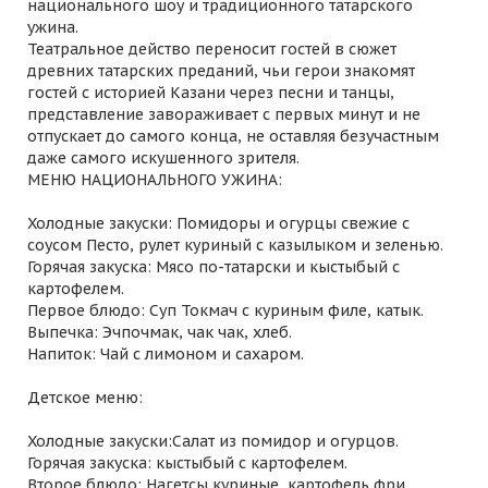
национального шоу и традиционного татарского
ужина.
Театральное действо переносит гостей в сюжет
древних татарских преданий, чьи герои знакомят
гостей с историей Казани через песни и танцы,
представление завораживает с первых минут и не
отпускает до самого конца, не оставляя безучастным
даже самого искушенного зрителя.
МЕНЮ НАЦИОНАЛЬНОГО УЖИНА:
Холодные закуски: Помидоры и огурцы свежие с
соусом Песто, рулет куриный с казылыком и зеленью.
Горячая закуска: Мясо по-татарски и кыстыбый с
картофелем.
Первое блюдо: Суп Токмач с куриным филе, катык.
Выпечка: Эчпочмак, чак чак, хлеб.
Напиток: Чай с лимоном и сахаром.
Детское меню:
Холодные закуски:Салат из помидор и огурцов.
Горячая закуска: кыстыбый с картофелем.
Второе блюдо: Нагетсы куриные, картофель фри.