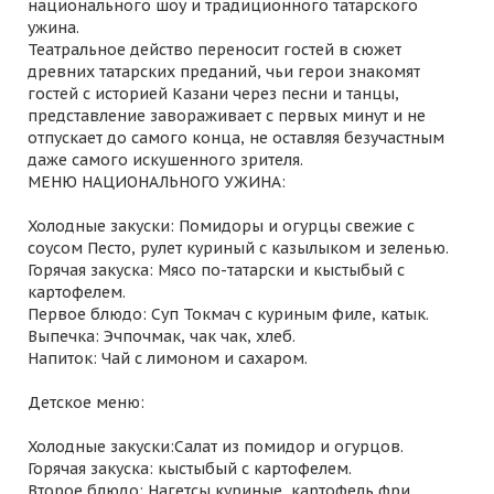
национального шоу и традиционного татарского
ужина.
Театральное действо переносит гостей в сюжет
древних татарских преданий, чьи герои знакомят
гостей с историей Казани через песни и танцы,
представление завораживает с первых минут и не
отпускает до самого конца, не оставляя безучастным
даже самого искушенного зрителя.
МЕНЮ НАЦИОНАЛЬНОГО УЖИНА:
Холодные закуски: Помидоры и огурцы свежие с
соусом Песто, рулет куриный с казылыком и зеленью.
Горячая закуска: Мясо по-татарски и кыстыбый с
картофелем.
Первое блюдо: Суп Токмач с куриным филе, катык.
Выпечка: Эчпочмак, чак чак, хлеб.
Напиток: Чай с лимоном и сахаром.
Детское меню:
Холодные закуски:Салат из помидор и огурцов.
Горячая закуска: кыстыбый с картофелем.
Второе блюдо: Нагетсы куриные, картофель фри.