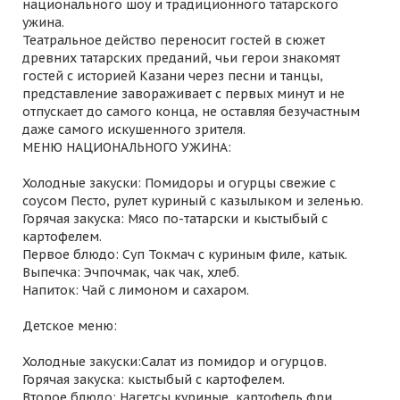
национального шоу и традиционного татарского
ужина.
Театральное действо переносит гостей в сюжет
древних татарских преданий, чьи герои знакомят
гостей с историей Казани через песни и танцы,
представление завораживает с первых минут и не
отпускает до самого конца, не оставляя безучастным
даже самого искушенного зрителя.
МЕНЮ НАЦИОНАЛЬНОГО УЖИНА:
Холодные закуски: Помидоры и огурцы свежие с
соусом Песто, рулет куриный с казылыком и зеленью.
Горячая закуска: Мясо по-татарски и кыстыбый с
картофелем.
Первое блюдо: Суп Токмач с куриным филе, катык.
Выпечка: Эчпочмак, чак чак, хлеб.
Напиток: Чай с лимоном и сахаром.
Детское меню:
Холодные закуски:Салат из помидор и огурцов.
Горячая закуска: кыстыбый с картофелем.
Второе блюдо: Нагетсы куриные, картофель фри.