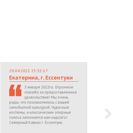
29.04.2022 23:52:17
29.
Екатерина, г. Ессентуки
Лю
3 января 2022го. Огромное
спасибо за предоставленное
удовольствие! Мы очень
рады, что познакомились с вашей
теп
самобытной культурой. Чудесные
поже
костюмы, и классические оперные
05.0
голоса запомнятся нам надолго!
Северный Кавказ г. Ессентуки.