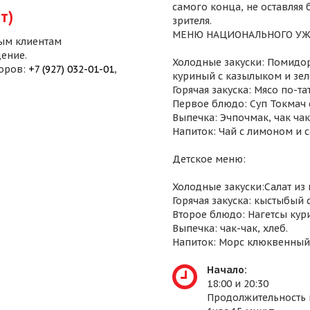
самого конца, не оставляя
т)
зрителя.
МЕНЮ НАЦИОНАЛЬНОГО УЖ
ым клиентам
ение.
Холодные закуски: Помидор
воров:
+7 (927) 032-01-01
,
куриный с казылыком и зел
Горячая закуска: Мясо по-т
Первое блюдо: Суп Токмач 
Выпечка: Эчпочмак, чак чак,
Напиток: Чай с лимоном и 
Детское меню:
Холодные закуски:Салат из
Горячая закуска: кыстыбый 
Второе блюдо: Нагетсы кур
Выпечка: чак-чак, хлеб.
Напиток: Морс клюквенный
Начало:
18:00 и 20:30
Продолжительность 