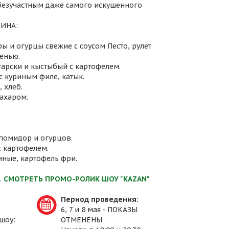
 безучастным даже самого искушенного
ИНА:
ы и огурцы свежие с соусом Песто, рулет
енью.
атарски и кыстыбый с картофелем.
с куриным филе, катык.
 хлеб.
сахаром.
 помидор и огурцов.
с картофелем.
иные, картофель фри.
.
СМОТРЕТЬ ПРОМО-РОЛИК ШОУ "KAZAN"
Период проведения:
6, 7 и 8 мая - ПОКАЗЫ
шоу:
ОТМЕНЕНЫ