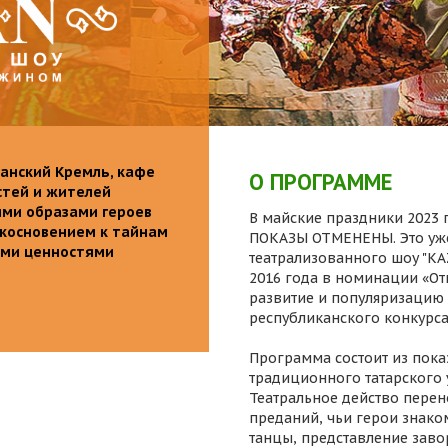
анский Кремль, кафе
О ПРОГРАММЕ
стей и жителей
ими образами героев
В майские праздники 2023 г
икосновением к тайнам
ПОКАЗЫ ОТМЕНЕНЫ. Это уже
ыми ценностями
театрализованного шоу "K
2016 года в номинации «От
развитие и популяризацию 
республиканского конкурса
Программа состоит из пока
традиционного татарского 
Театральное действо перен
преданий, чьи герои знаком
танцы, представление заво