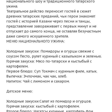
национального шоу и традиционного татарского
ужина.
Театральное действо переносит гостей в сюжет
древних татарских преданий, чьи герои знакомят
гостей с историей Казани через песни и танцы,
представление завораживает с первых минут и не
отпускает до самого конца, не оставляя безучастным
даже самого искушенного зрителя.
МЕНЮ НАЦИОНАЛЬНОГО УЖИНА:
Холодные закуски: Помидоры и огурцы свежие с
соусом Песто, рулет куриный с казылыком и зеленью.
Горячая закуска: Мясо по-татарски и кыстыбый с
картофелем.
Первое блюдо: Суп Токмач с куриным филе, катык.
Выпечка: Эчпочмак, чак чак, хлеб.
Напиток: Чай с лимоном и сахаром.
Детское меню:
Холодные закуски:Салат из помидор и огурцов.
Горячая закуска: кыстыбый с картофелем.
Второе блюдо: Нагетсы куриные, картофель фри.