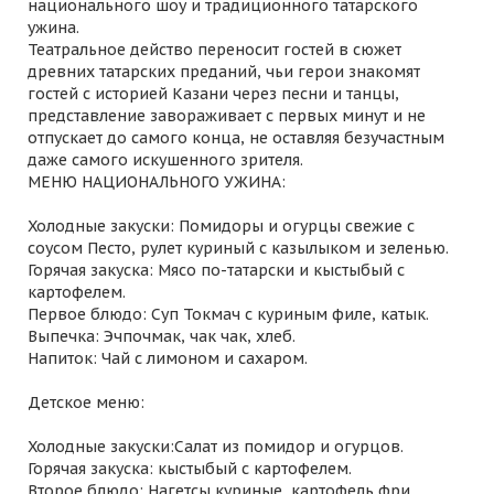
национального шоу и традиционного татарского
ужина.
Театральное действо переносит гостей в сюжет
древних татарских преданий, чьи герои знакомят
гостей с историей Казани через песни и танцы,
представление завораживает с первых минут и не
отпускает до самого конца, не оставляя безучастным
даже самого искушенного зрителя.
МЕНЮ НАЦИОНАЛЬНОГО УЖИНА:
Холодные закуски: Помидоры и огурцы свежие с
соусом Песто, рулет куриный с казылыком и зеленью.
Горячая закуска: Мясо по-татарски и кыстыбый с
картофелем.
Первое блюдо: Суп Токмач с куриным филе, катык.
Выпечка: Эчпочмак, чак чак, хлеб.
Напиток: Чай с лимоном и сахаром.
Детское меню:
Холодные закуски:Салат из помидор и огурцов.
Горячая закуска: кыстыбый с картофелем.
Второе блюдо: Нагетсы куриные, картофель фри.