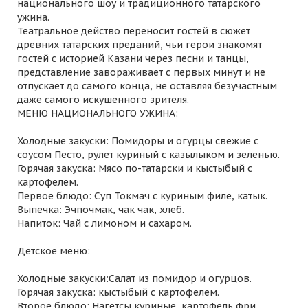
национального шоу и традиционного татарского
ужина.
Театральное действо переносит гостей в сюжет
древних татарских преданий, чьи герои знакомят
гостей с историей Казани через песни и танцы,
представление завораживает с первых минут и не
отпускает до самого конца, не оставляя безучастным
даже самого искушенного зрителя.
МЕНЮ НАЦИОНАЛЬНОГО УЖИНА:
Холодные закуски: Помидоры и огурцы свежие с
соусом Песто, рулет куриный с казылыком и зеленью.
Горячая закуска: Мясо по-татарски и кыстыбый с
картофелем.
Первое блюдо: Суп Токмач с куриным филе, катык.
Выпечка: Эчпочмак, чак чак, хлеб.
Напиток: Чай с лимоном и сахаром.
Детское меню:
Холодные закуски:Салат из помидор и огурцов.
Горячая закуска: кыстыбый с картофелем.
Второе блюдо: Нагетсы куриные, картофель фри.